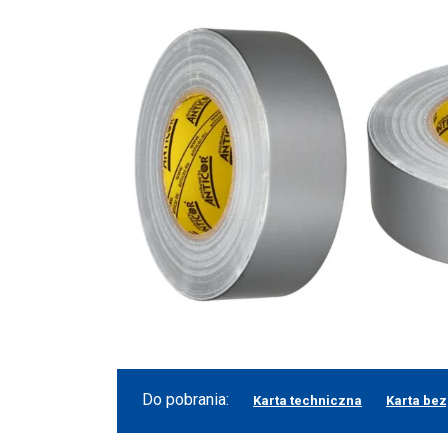
Do pobrania:
Karta techniczna
Karta be