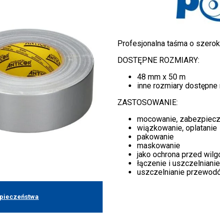
Profesjonalna taśma o szerok
DOSTĘPNE ROZMIARY:
48 mm x 50 m
inne rozmiary dostępne 
ZASTOSOWANIE:
mocowanie, zabezpiecza
wiązkowanie, oplatanie
pakowanie
maskowanie
jako ochrona przed wilg
łączenie i uszczelnianie
uszczelnianie przewodó
zpieczeństwa