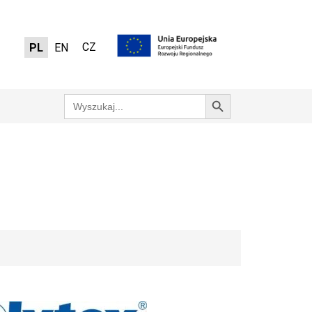
CZ
PL
EN
Search Button
Search
for: