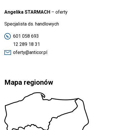
Angelika STARMACH
– oferty
Specjalista ds. handlowych
601 058 693
12 289 18 31
oferty@anticor.pl
Mapa regionów