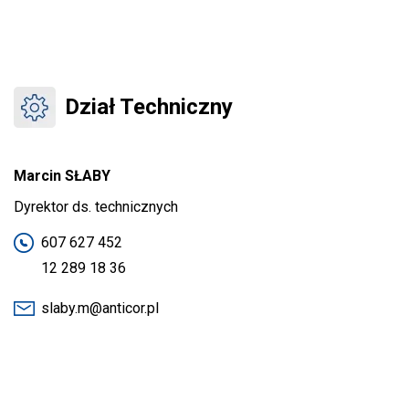
Dział Techniczny
Marcin SŁABY
Dyrektor ds. technicznych
607 627 452
12 289 18 36
slaby.m@anticor.pl