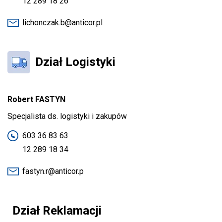
12 289 18 26
lichonczak.b@anticor.pl
Dział Logistyki
Robert FASTYN
Specjalista ds. logistyki i zakupów
603 36 83 63
12 289 18 34
fastyn.r@anticor.p
Dział Reklamacji