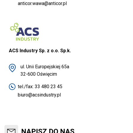
anticor.wawa@anticor.pl
ACS Industry Sp. z o.o. Sp.k.
ul. Unii Europejskiej 65a
32-600 Oświęcim
tel./fax:
33 480 23 45
biuro@acsindustry.pl
NAPISZ DO NAS