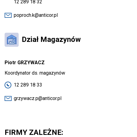
12 289 18 32
poproch.k@anticor.pl
Dział Magazynów
Piotr GRZYWACZ
Koordynator ds. magazynów
12 289 18 33
grzywacz.p@anticor.pl
FIRMY ZALEŻNE: