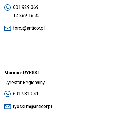
601 929 369
12 289 18 35
forc.j@anticor.pl
Mariusz RYBSKI
Dyrektor Regionalny
691 981 041
rybski.m@anticor.pl