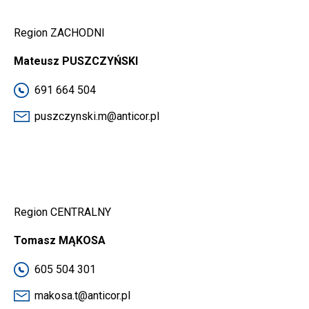
Region ZACHODNI
Mateusz PUSZCZYŃSKI
691 664 504
puszczynski.m@anticor.pl
Region CENTRALNY
Tomasz MĄKOSA
605 504 301
makosa.t@anticor.pl