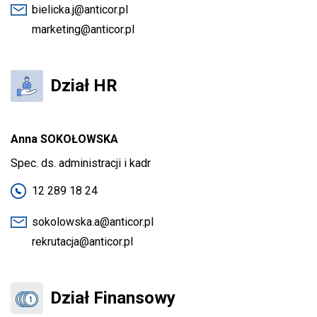
bielicka.j@anticor.pl
marketing@anticor.pl
Dział HR
Anna SOKOŁOWSKA
Spec. ds. administracji i kadr
12 289 18 24
sokolowska.a@anticor.pl
rekrutacja@anticor.pl
Dział Finansowy