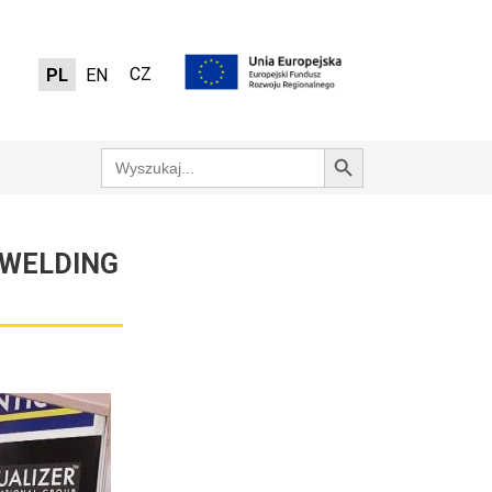
CZ
PL
EN
Search Button
Search
for:
 WELDING