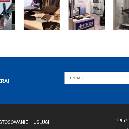
RA!
Copyri
STOSOWANIE
USŁUGI