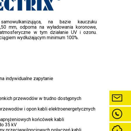
, samowulkanizująca, na bazie kauczuku
 0,50 mm, odporna na wyładowania koronowe,
i atmosferyczne w tym działanie UV i ozonu.
aciągiem wydłużającym minimum 100%.
na indywidualne zapytanie
ienkich przewodów w trudno dostępnych
 przewodów i opon kabli elektroenergetycznych
naprężeniowych końcówek kabli
do 35 kV
ony przeciwwilgociowych połączeń kabli