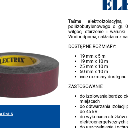
Taśma elektroizolacyjna
poliizobutylenowego o gr.
wilgoć, starzenie i warunk
Wodoodporna, nakładana z n
DOSTĘPNE ROZMIARY:
19 mm x 5 m
19 mm x 10 m
25 mm x 10 m
50 mm x 10 m
inne rozmiary dostępne 
ZASTOSOWANIE:
do izolowania bardzo c
miejscach
do odtwarzania izolacji
do 45 kV
ja RoHS
do wykonania stożków 
elektroenergetycznych 
do uszczelniania i ochr