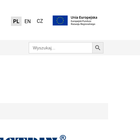
CZ
PL
EN
Search Button
Search
for: