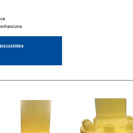
ąca
mechaniczna
zpieczeństwa