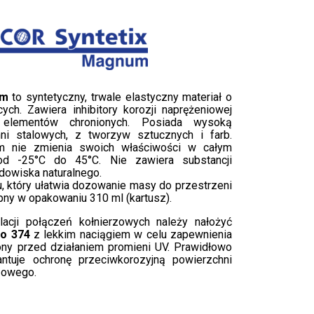
um
to syntetyczny, trwale elastyczny materiał o
ych. Zawiera inhibitory korozji naprężeniowej
i elementów chronionych. Posiada wysoką
ni stalowych, z tworzyw sztucznych i farb.
 nie zmienia swoich właściwości w całym
od -25°C do 45°C. Nie zawiera substancji
odowiska naturalnego.
u, który ułatwia dozowanie masy do przestrzeni
ny w opakowaniu 310 ml (kartusz).
acji połączeń kołnierzowych należy nałożyć
io 374
z lekkim naciągiem w celu zapewnienia
ony przed działaniem promieni UV. Prawidłowo
ntuje ochronę przeciwkorozyjną powierzchni
zowego.