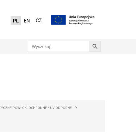
CZ
PL
EN
Search Button
Search
for:
>
TYCZNE POWŁOKI OCHRONNE / UV ODPORNE