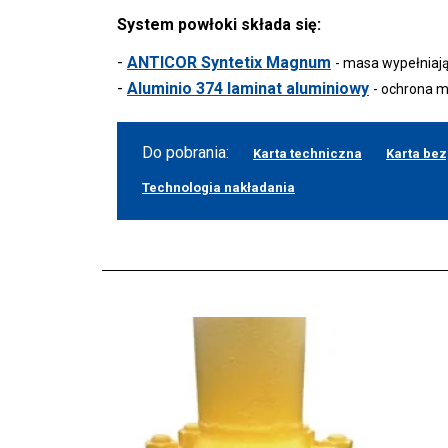
System powłoki składa się:
-
ANTICOR Syntetix Magnum
- masa wypełniaj
-
Aluminio 374 laminat aluminiowy
- ochrona 
Do pobrania:
Karta techniczna
Karta be
Technologia nakładania