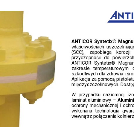
ANTICOR Syntetix® Magn
właściwościach uszczelniając
(SCC), zapobiega korozj
przyczepność do powierzch
ANTICOR Syntetix® Magnum
zakresie temperaturowym 
szkodliwych dla zdrowia i śr
Aplikacja za pomocą pistolet
międzyszczelinowych. Dostęp
W przypadku naziemnej izol
laminat aluminiowy –
Alumin
ochrony mechanicznej i ochr
wykonana technologia gwara
wewnątrz połączenia kołnier