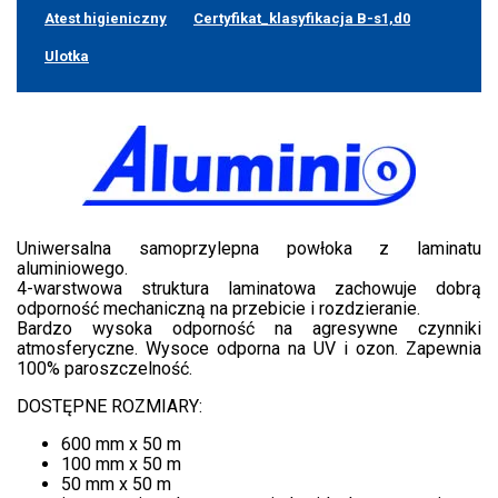
Atest higieniczny
Certyfikat_klasyfikacja B-s1,d0
Ulotka
Uniwersalna samoprzylepna powłoka z laminatu
aluminiowego.
4-warstwowa struktura laminatowa zachowuje dobrą
odporność mechaniczną na przebicie i rozdzieranie.
Bardzo wysoka odporność na agresywne czynniki
atmosferyczne. Wysoce odporna na UV i ozon. Zapewnia
100% paroszczelność.
DOSTĘPNE ROZMIARY:
600 mm x 50 m
100 mm x 50 m
50 mm x 50 m