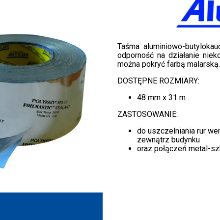
Taśma aluminiowo-butyloka
odporność na działanie nie
można pokryć farbą malarską.
DOSTĘPNE ROZMIARY:
48 mm x 31 m
ZASTOSOWANIE:
do uszczelniania rur we
zewnątrz budynku
oraz połączeń metal-szk