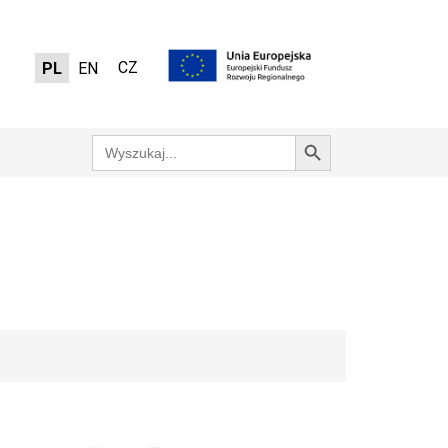
CZ
PL
EN
Search Button
Search
for: